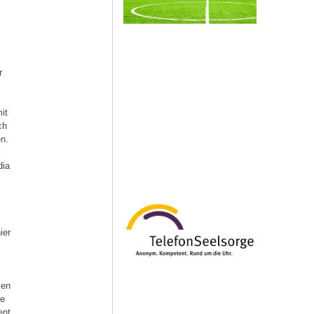
r
it
ch
n.
dia
ier
men
ie
ent