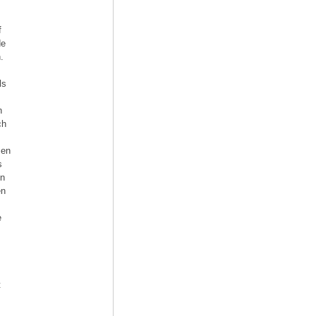
f
de
.
ls
n
ch
sen
s
en
en
e
t