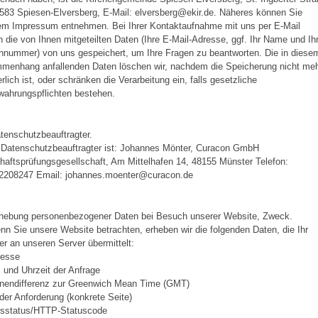
583 Spiesen-Elversberg, E-Mail: elversberg@ekir.de. Näheres können Sie
em Impressum entnehmen. Bei Ihrer Kontaktaufnahme mit uns per E-Mail
 die von Ihnen mitgeteilten Daten (Ihre E-Mail-Adresse, ggf. Ihr Name und Ih
nnummer) von uns gespeichert, um Ihre Fragen zu beantworten. Die in diese
menhang anfallenden Daten löschen wir, nachdem die Speicherung nicht me
erlich ist, oder schränken die Verarbeitung ein, falls gesetzliche
wahrungspflichten bestehen.
tenschutzbeauftragter.
 Datenschutzbeauftragter ist: Johannes Mönter, Curacon GmbH
haftsprüfungsgesellschaft, Am Mittelhafen 14, 48155 Münster Telefon:
2208247 Email: johannes.moenter@curacon.de
rhebung personenbezogener Daten bei Besuch unserer Website, Zweck.
nn Sie unsere Website betrachten, erheben wir die folgenden Daten, die Ihr
r an unseren Server übermittelt:
resse
und Uhrzeit der Anfrage
onendifferenz zur Greenwich Mean Time (GMT)
 der Anforderung (konkrete Seite)
ffsstatus/HTTP-Statuscode