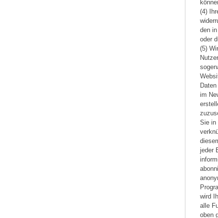
können
(4) Ih
widerr
den in
oder d
(5) Wi
Nutzer
sogena
Websit
Daten 
im New
erstel
zuzusc
Sie in
verknü
diesem
jeder 
inform
abonni
anonym
Progra
wird I
alle F
oben 