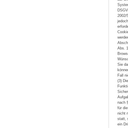
System
DSGVO 
2002/5
jedoch
erford
Cookie
werden
Abscha
Abs. 1
Browse
Wünsc
Sie da
könne
Fall n
(3) Di
Funkti
Sicher
Aufgab
nach 
für di
nicht 
statt,
ein Dr