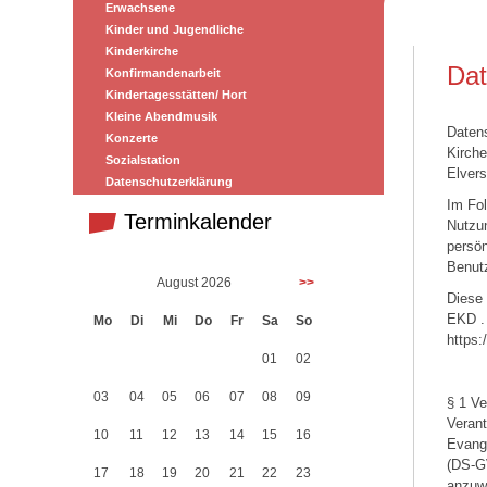
Erwachsene
Kinder und Jugendliche
Kinderkirche
Dat
Konfirmandenarbeit
Kindertagesstätten/ Hort
Kleine Abendmusik
Daten
Konzerte
Kirche
Sozialstation
Elver
Datenschutzerklärung
Im Fol
Terminkalender
Nutzun
persön
Benut
August 2026
>>
Diese
EKD .
Mo
Di
Mi
Do
Fr
Sa
So
https:
01
02
03
04
05
06
07
08
09
§ 1 Ve
Verant
10
11
12
13
14
15
16
Evang
(DS-GV
17
18
19
20
21
22
23
anzuwe