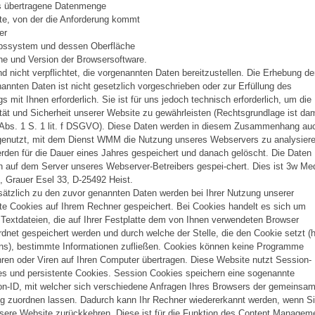
ls übertragene Datenmenge
te, von der die Anforderung kommt
er
ebssystem und dessen Oberfläche
e und Version der Browsersoftware.
nd nicht verpflichtet, die vorgenannten Daten bereitzustellen. Die Erhebung de
annten Daten ist nicht gesetzlich vorgeschrieben oder zur Erfüllung des
gs mit Ihnen erforderlich. Sie ist für uns jedoch technisch erforderlich, um die
ität und Sicherheit unserer Website zu gewährleisten (Rechtsgrundlage ist dam
6 Abs. 1 S. 1 lit. f DSGVO). Diese Daten werden in diesem Zusammenhang au
genutzt, mit dem Dienst WMM die Nutzung unseres Webservers zu analysiere
rden für die Dauer eines Jahres gespeichert und danach gelöscht. Die Daten
 auf dem Server unseres Webserver-Betreibers gespei-chert. Dies ist 3w Me
 Grauer Esel 33, D-25492 Heist.
sätzlich zu den zuvor genannten Daten werden bei Ihrer Nutzung unserer
e Cookies auf Ihrem Rechner gespeichert. Bei Cookies handelt es sich um
 Textdateien, die auf Ihrer Festplatte dem von Ihnen verwendeten Browser
dnet gespeichert werden und durch welche der Stelle, die den Cookie setzt (h
uns), bestimmte Informationen zufließen. Cookies können keine Programme
ren oder Viren auf Ihren Computer übertragen. Diese Website nutzt Session-
s und persistente Cookies. Session Cookies speichern eine sogenannte
on-ID, mit welcher sich verschiedene Anfragen Ihres Browsers der gemeinsa
g zuordnen lassen. Dadurch kann Ihr Rechner wiedererkannt werden, wenn S
sere Website zurückkehren. Diese ist für die Funktion des Content Managem