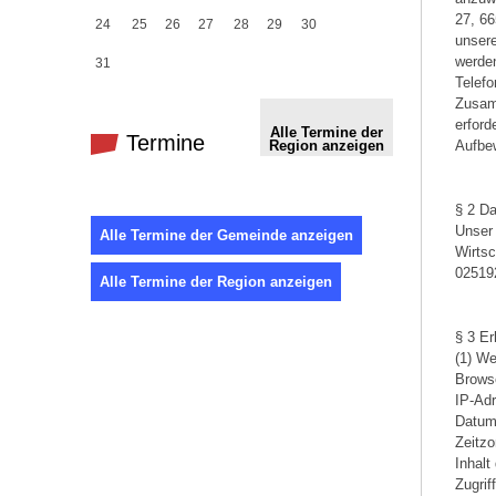
27, 66
24
25
26
27
28
29
30
unser
werden
31
Telefo
Zusam
erford
Alle Termine der
Termine
Region anzeigen
Aufbe
§ 2 Da
Unser
Alle Termine der Gemeinde anzeigen
Wirtsc
02519
Alle Termine der Region anzeigen
§ 3 E
(1) We
Browse
IP-Ad
Datum 
Zeitz
Inhalt
Zugri