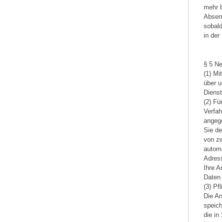
mehr 
Absen
sobald
in de
§ 5 Ne
(1) Mi
über u
Dienst
(2) Fü
Verfah
angege
Sie d
von zw
automa
Adress
Ihre A
Daten 
(3) Pf
Die An
speic
die in