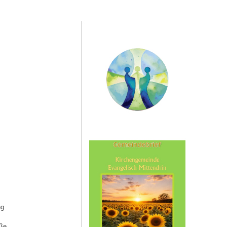
ng
aße