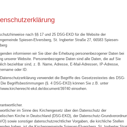
enschutzerklärung
schutzhinweise nach §§ 17 und 25 DSG-EKD für die Website der
ngemeinde Spiesen-Elversberg, St. Ingberter Straße 27, 66583 Spiesen-
sberg
genden informieren wir Sie über die Erhebung personenbezogener Daten bei
g unserer Website. Personenbezogene Daten sind alle Daten, die auf Sie
lich beziehbar sind, z. B. Name, Adresse, E-Mail-Adressen, IP-Adresse,
zername oder ID.
 Datenschutzerklärung verwendet die Begriffe des Gesetzestextes des DSG-
 Die Begriffsbestimmungen (§. 4 DSG-EKD) können Sie z.B. unter
//www.kirchenrecht-ekd.de/document/39740 einsehen.
rantwortlicher.
wortlicher im Sinne des Kirchengesetz über den Datenschutz der
elischen Kirche in Deutschland (DSG-EKD), der Datenschutz-Grundverordnu
O) sowie sonstiger datenschutzrechtlicher Vorgaben, die kirchliche Stellen
nden haben, ist die Kirchengemeinde Spiesen-Elversberg, St. Ingberter Str