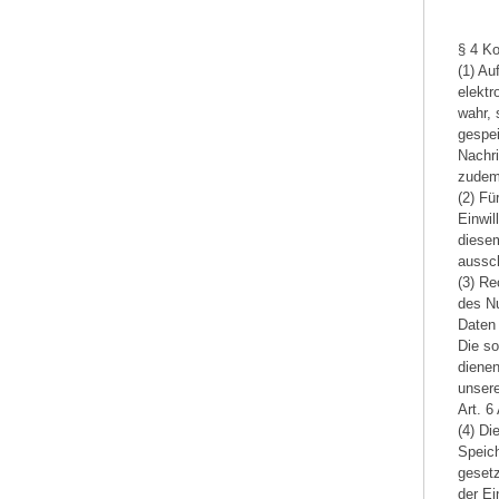
§ 4 Ko
(1) Au
elekt
wahr, 
gespei
Nachri
zudem 
(2) Fü
Einwil
diese
aussch
(3) Re
des Nu
Daten 
Die s
dienen
unsere
Art. 6
(4) D
Speich
geset
der Ei