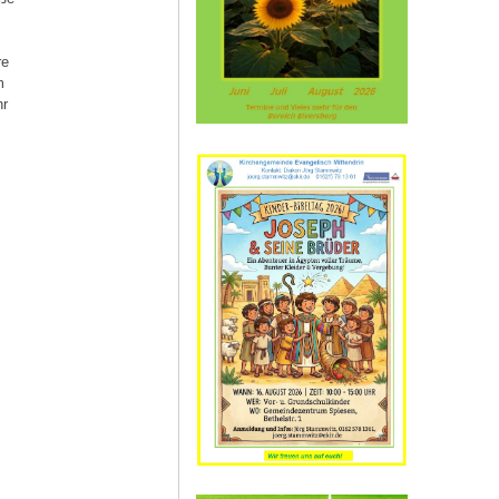
re
m
hr