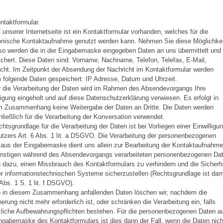
ntaktformular.
f unserer Internetseite ist ein Kontaktformular vorhanden, welches für die
ronische Kontaktaufnahme genutzt werden kann. Nehmen Sie diese Möglichkei
so werden die in der Eingabemaske eingegeben Daten an uns übermittelt und
chert. Diese Daten sind: Vorname, Nachname, Telefon, Telefax, E-Mail,
cht. Im Zeitpunkt der Absendung der Nachricht im Kontaktformular werden
folgende Daten gespeichert: IP Adresse, Datum und Uhrzeit.
r die Verarbeitung der Daten wird im Rahmen des Absendevorgangs Ihre
ligung eingeholt und auf diese Datenschutzerklärung verwiesen. Es erfolgt in
m Zusammenhang keine Weitergabe der Daten an Dritte. Die Daten werden
ließlich für die Verarbeitung der Konversation verwendet.
chtsgrundlage für die Verarbeitung der Daten ist bei Vorliegen einer Einwilligu
tzers Art. 6 Abs. 1 lit. a DSGVO. Die Verarbeitung der personenbezogenen
aus der Eingabemaske dient uns allein zur Bearbeitung der Kontaktaufnahme
onstigen während des Absendevorgangs verarbeiteten personenbezogenen Da
 dazu, einen Missbrauch des Kontaktformulars zu verhindern und die Sicherh
r informationstechnischen Systeme sicherzustellen (Rechtsgrundlage ist dam
 Abs. 1 S. 1 lit. f DSGVO).
ie in diesem Zusammenhang anfallenden Daten löschen wir, nachdem die
erung nicht mehr erforderlich ist, oder schränken die Verarbeitung ein, falls
zliche Aufbewahrungspflichten bestehen. Für die personenbezogenen Daten a
ngabemaske des Kontaktformulars ist dies dann der Fall, wenn die Daten nich