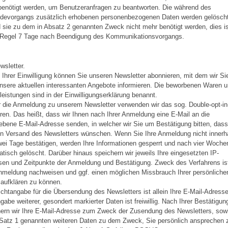
benötigt werden, um Benutzeranfragen zu beantworten. Die während des
devorgangs zusätzlich erhobenen personenbezogenen Daten werden gelöscht
 sie zu dem in Absatz 2 genannten Zweck nicht mehr benötigt werden, dies i
r Regel 7 Tage nach Beendigung des Kommunikationsvorgangs.
wsletter.
t Ihrer Einwilligung können Sie unseren Newsletter abonnieren, mit dem wir Si
nsere aktuellen interessanten Angebote informieren. Die beworbenen Waren 
leistungen sind in der Einwilligungserklärung benannt.
r die Anmeldung zu unserem Newsletter verwenden wir das sog. Double-opt-in
ren. Das heißt, dass wir Ihnen nach Ihrer Anmeldung eine E-Mail an die
bene E-Mail-Adresse senden, in welcher wir Sie um Bestätigung bitten, dass
en Versand des Newsletters wünschen. Wenn Sie Ihre Anmeldung nicht innerh
ei Tage bestätigen, werden Ihre Informationen gesperrt und nach vier Woche
tisch gelöscht. Darüber hinaus speichern wir jeweils Ihre eingesetzten IP-
en und Zeitpunkte der Anmeldung und Bestätigung. Zweck des Verfahrens is
nmeldung nachweisen und ggf. einen möglichen Missbrauch Ihrer persönliche
aufklären zu können.
lichtangabe für die Übersendung des Newsletters ist allein Ihre E-Mail-Adresse
gabe weiterer, gesondert markierter Daten ist freiwillig. Nach Ihrer Bestätigun
hern wir Ihre E-Mail-Adresse zum Zweck der Zusendung des Newsletters, sow
 Satz 1 genannten weiteren Daten zu dem Zweck, Sie persönlich ansprechen 