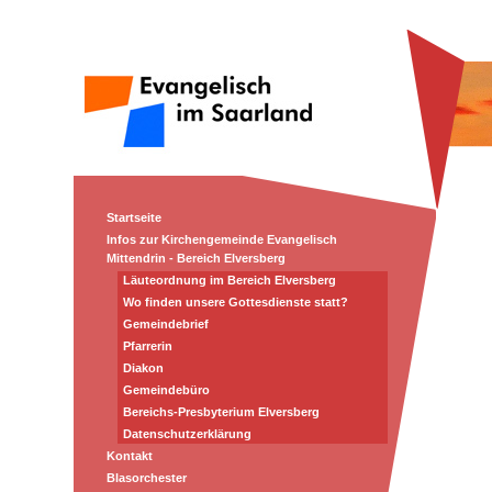
Startseite
Infos zur Kirchengemeinde Evangelisch
Mittendrin - Bereich Elversberg
Läuteordnung im Bereich Elversberg
Wo finden unsere Gottesdienste statt?
Gemeindebrief
Pfarrerin
Diakon
Gemeindebüro
Bereichs-Presbyterium Elversberg
Datenschutzerklärung
Kontakt
Blasorchester