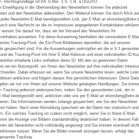
. Rechtsgrundlage ist Art. 6 Abs. 1 S. 1 lit. a DSGVO.
re Einwilligung in die Übersendung des Newsletters können Sie jederzeit
ufen und den Newsletter abbestellen. Den Widerruf können Sie durch Klick au
 jeder Newsletter-E-Mail bereitgestellten Link, per E-Mail an elversberg@ekir.
urch eine Nachricht an die im Impressum angegebenen Kontaktdaten erklären
r weisen Sie darauf hin, dass wir bei Versand des Newsletters Ihr
verhalten auswerten. Für diese Auswertung beinhalten die versendeten E-Mai
nnte Tracking-Pixel, die Ein-Pixel-Bilddateien darstellen, die auf unserer
e gespeichert sind. Für die Auswertungen verknüpfen wir die in § 3 genannte
und die Tracking-Pixel mit Ihrer E-Mail-Adresse und einer individuellen ID Au
sletter erhaltene Links enthalten diese ID. Mit den so gewonnen Daten
len wir ein Nutzerprofil, um Ihnen den Newsletter auf Ihre individuellen Interes
hneiden. Dabei erfassen wir, wann Sie unsere Newsletter lesen, welche Link
 diesen anklicken und folgern daraus Ihre persönlichen Interessen. Diese Dat
pfen wir mit von Ihnen auf unserer Website getätigten Handlungen. Sie könn
 Tracking jederzeit widersprechen, indem Sie den gesonderten Link, der in
E-Mail bereitgestellt wird, anklicken oder uns per E-Mail an elversberg@ekir.d
ieren. Die Informationen werden solange gespeichert, wie Sie den Newsletter
ert haben. Nach einer Abmeldung speichern wir die Daten rein statistisch und
. Ein solches Tracking ist zudem nicht möglich, wenn Sie in Ihrem E-Mail-
mm die Anzeige von Bildern standardmäßig deaktiviert haben. In diesem Fall
hnen der Newsletter nicht vollständig angezeigt und Sie können eventuell nich
unktionen nutzen. Wenn Sie die Bilder manuell anzeigen lassen, erfolgt das
genannte Tracking.