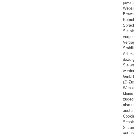
jewei
Websi
Brows
Betri
Sprach
Sie si
vorgen
Vertra
Stabil
Art. 
dazu 
Sie we
werden
GmbH,
(2) Zu
Websit
kleine
zugeor
also 
ausfüh
Cookie
Sessi
Sitzun
auf un