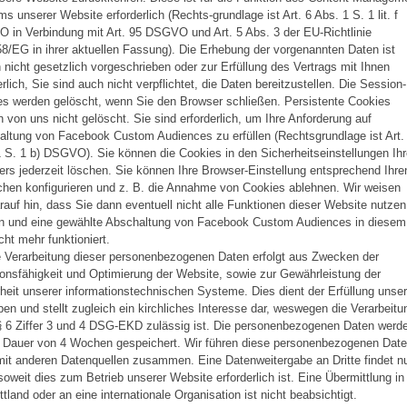
s unserer Website erforderlich (Rechts-grundlage ist Art. 6 Abs. 1 S. 1 lit. f
in Verbindung mit Art. 95 DSGVO und Art. 5 Abs. 3 der EU-Richtlinie
8/EG in ihrer aktuellen Fassung). Die Erhebung der vorgenannten Daten ist
 nicht gesetzlich vorgeschrieben oder zur Erfüllung des Vertrags mit Ihnen
erlich, Sie sind auch nicht verpflichtet, die Daten bereitzustellen. Die Session-
s werden gelöscht, wenn Sie den Browser schließen. Persistente Cookies
 von uns nicht gelöscht. Sie sind erforderlich, um Ihre Anforderung auf
ltung von Facebook Custom Audiences zu erfüllen (Rechtsgrundlage ist Art.
 S. 1 b) DSGVO). Sie können die Cookies in den Sicherheitseinstellungen Ih
rs jederzeit löschen. Sie können Ihre Browser-Einstellung entsprechend Ihre
hen konfigurieren und z. B. die Annahme von Cookies ablehnen. Wir weisen
rauf hin, dass Sie dann eventuell nicht alle Funktionen dieser Website nutzen
n und eine gewählte Abschaltung von Facebook Custom Audiences in diesem
icht mehr funktioniert.
e Verarbeitung dieser personenbezogenen Daten erfolgt aus Zwecken der
onsfähigkeit und Optimierung der Website, sowie zur Gewährleistung der
heit unserer informationstechnischen Systeme. Dies dient der Erfüllung unser
en und stellt zugleich ein kirchliches Interesse dar, weswegen die Verarbeitu
§ 6 Ziffer 3 und 4 DSG-EKD zulässig ist. Die personenbezogenen Daten werd
e Dauer von 4 Wochen gespeichert. Wir führen diese personenbezogenen Dat
mit anderen Datenquellen zusammen. Eine Datenweitergabe an Dritte findet n
 soweit dies zum Betrieb unserer Website erforderlich ist. Eine Übermittlung in
ittland oder an eine internationale Organisation ist nicht beabsichtigt.