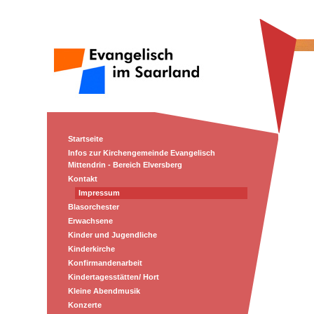
Startseite
Infos zur Kirchengemeinde Evangelisch
Mittendrin - Bereich Elversberg
Kontakt
Impressum
Blasorchester
Erwachsene
Kinder und Jugendliche
Kinderkirche
Konfirmandenarbeit
Kindertagesstätten/ Hort
Kleine Abendmusik
Konzerte