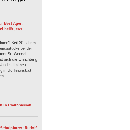
r Best Ager:
 heißt jetzt
hade? Seit 30 Jahren
dungsstücke bei der
mmer St. Wendel
t sich die Einrichtung
endel-Illtal neu
 in die Innenstadt
uen
en in Rheinhessen
Schulpfarrer: Rudolf