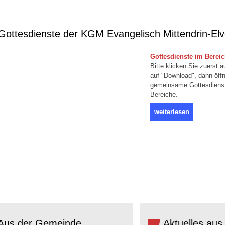
ottesdienste der KGM Evangelisch Mittendrin-El
Gottesdienste im Berei
Bitte klicken Sie zuerst a
auf "Download", dann öffn
gemeinsame Gottesdienstpl
Bereiche.
weiterlesen
Aus der Gemeinde
Aktuelles aus