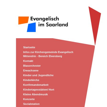
Startseite
Infos zur Kirchengemeinde Evangelisch
Mittendrin - Bereich Elversberg
Kontakt
Blasorchester
Erwachsene
Kinder und Jugendliche
Kinderkirche
Konfirmandenarbeit
Kindertagesstätten/ Hort
Kleine Abendmusik
Konzerte
Sozialstation