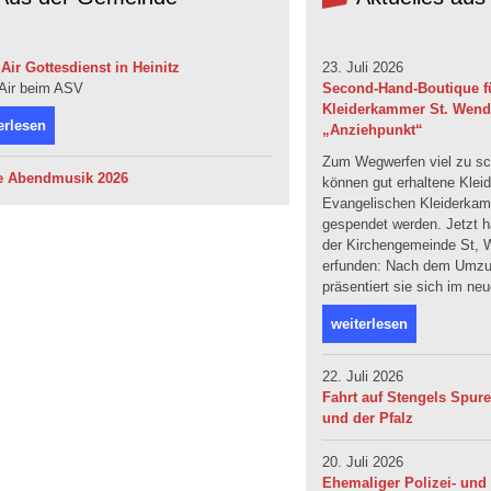
Air Gottesdienst in Heinitz
23. Juli 2026
Air beim ASV
Second-Hand-Boutique fü
Kleiderkammer St. Wendel
erlesen
„Anziehpunkt“
Zum Wegwerfen viel zu sc
e Abendmusik 2026
können gut erhaltene Klei
Evangelischen Kleiderka
gespendet werden. Jetzt ha
der Kirchengemeinde St, W
erfunden: Nach dem Umzug
präsentiert sie sich im ne
weiterlesen
22. Juli 2026
Fahrt auf Stengels Spur
und der Pfalz
20. Juli 2026
Ehemaliger Polizei- und 