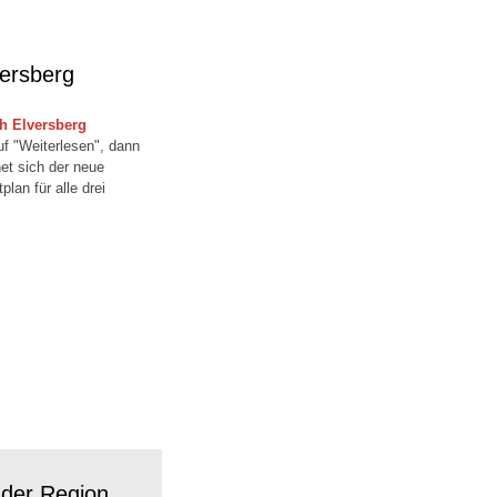
versberg
ch Elversberg
uf "Weiterlesen", dann
et sich der neue
an für alle drei
 der Region